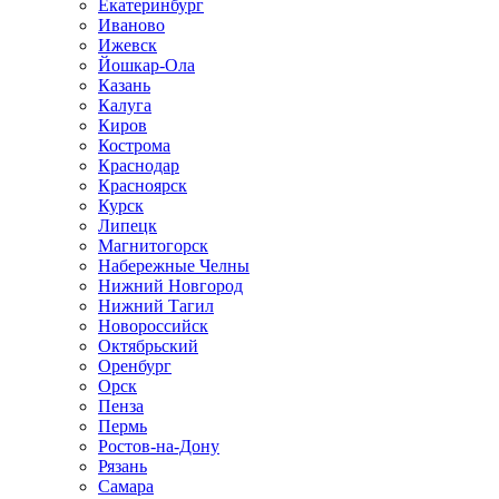
Екатеринбург
Иваново
Ижевск
Йошкар-Ола
Казань
Калуга
Киров
Кострома
Краснодар
Красноярск
Курск
Липецк
Магнитогорск
Набережные Челны
Нижний Новгород
Нижний Тагил
Новороссийск
Октябрьский
Оренбург
Орск
Пенза
Пермь
Ростов-на-Дону
Рязань
Самара