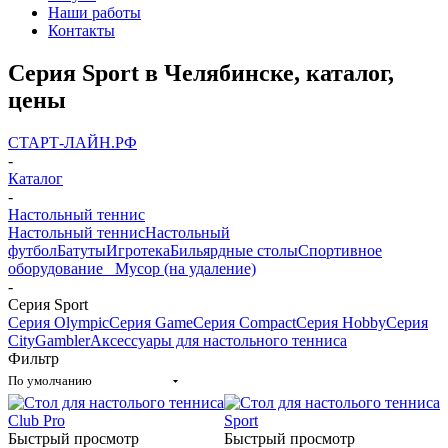
Наши работы
Контакты
Серия Sport в Челябинске, каталог,
цены
СТАРТ-ЛАЙН.РФ
-
Каталог
-
Настольный теннис
Настольный теннис
Настольный
футбол
Батуты
Игротека
Бильярдные столы
Спортивное
оборудование
_ Мусор (на удаление)
-
Серия Sport
Серия Olympic
Серия Game
Серия Compact
Серия Hobby
Серия
City
Gambler
Аксессуары для настольного тенниса
Фильтр
По умолчанию
Быстрый просмотр
Быстрый просмотр