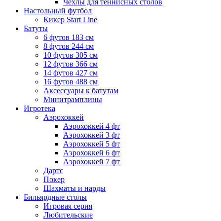
Чехлы для теннисных столов
Настольный футбол
Кикер Start Line
Батуты
6 футов 183 см
8 футов 244 см
10 футов 305 см
12 футов 366 см
14 футов 427 см
16 футов 488 см
Аксессуары к батутам
Минитрамплины
Игротека
Аэрохоккей
Аэрохоккей 4 фт
Аэрохоккей 3 фт
Аэрохоккей 5 фт
Аэрохоккей 6 фт
Аэрохоккей 7 фт
Дартс
Покер
Шахматы и нарды
Бильярдные столы
Игровая серия
Любительские